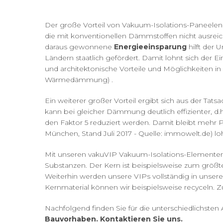
Der große Vorteil von Vakuum-Isolations-Paneele
die mit konventionellen Dämmstoffen nicht ausre
daraus gewonnene
Energieeinsparung
hilft der 
Ländern staatlich gefördert. Damit lohnt sich der 
und architektonische Vorteile und Möglichkeiten in
Wärmedämmung) .
Ein weiterer großer Vorteil ergibt sich aus der T
kann bei gleicher Dämmung deutlich effizienter, d.
den Faktor 5 reduziert werden. Damit bleibt mehr 
München, Stand Juli 2017 - Quelle: immowelt.de) lo
Mit unseren vakuVIP Vakuum-Isolations-Elementen d
Substanzen. Der Kern ist beispielsweise zum größte
Weiterhin werden unsere VIPs vollständig in unsere
Kernmaterial können wir beispielsweise recyceln. 
Nachfolgend finden Sie für die unterschiedlichs
Bauvorhaben. Kontaktieren Sie uns.