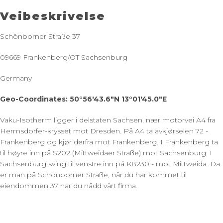
Veibeskrivelse
Schönborner Straße 37
09669 Frankenberg/OT Sachsenburg
Germany
Geo-Coordinates: 50°56'43.6"N 13°01'45.0"E
Vaku-Isotherm ligger i delstaten Sachsen, nær motorvei A4 fra
Hermsdorfer-krysset mot Dresden. På A4 ta avkjørselen 72 -
Frankenberg og kjør derfra mot Frankenberg. I Frankenberg ta
til høyre inn på S202 (Mittweidaer Straße) mot Sachsenburg. I
Sachsenburg sving til venstre inn på K8230 - mot Mittweida. Da
er man på Schönborner Straße, når du har kommet til
eiendommen 37 har du nådd vårt firma.