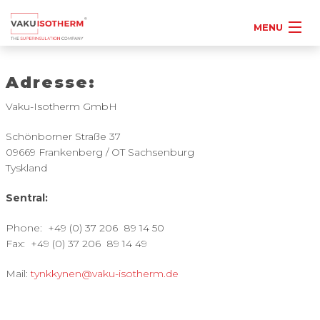
MENU
Adresse:
Vaku-Isotherm GmbH
Schönborner Straße 37
09669 Frankenberg / OT Sachsenburg
Tyskland
Sentral:
Phone:
+49 (0) 37 206
89 14 50
Fax:
+49 (0) 37 206
89 14 49
Mail:
tynkkynen@vaku-isotherm.de