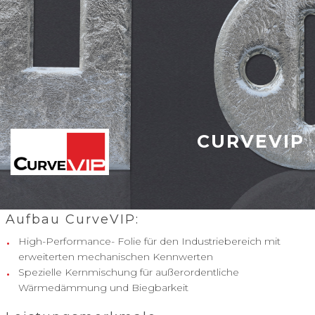
CURVEVIP
Aufbau CurveVIP:
High-Performance- Folie für den Industriebereich mit
erweiterten mechanischen Kennwerten
Spezielle Kernmischung für außerordentliche
Wärmedämmung und Biegbarkeit