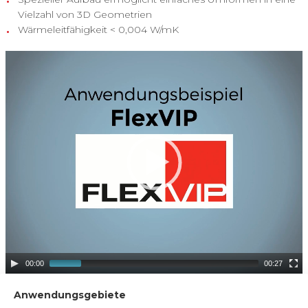
Vielzahl von 3D Geometrien
Wärmeleitfähigkeit < 0,004 W/mK
Video
Player
00:00
00:27
Anwendungsgebiete